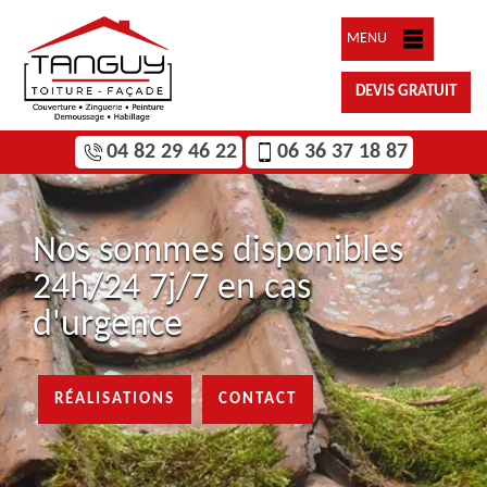
MENU
DEVIS GRATUIT
04 82 29 46 22
06 36 37 18 87
Nos sommes disponibles
24h/24 7j/7 en cas
d'urgence
RÉALISATIONS
CONTACT