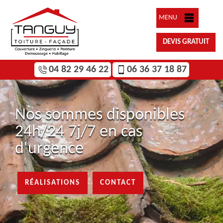
MENU
DEVIS GRATUIT
04 82 29 46 22
06 36 37 18 87
Nos sommes disponibles
24h/24 7j/7 en cas
d'urgence
RÉALISATIONS
CONTACT