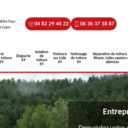
ette Fays
04 82 29 46 22
06 36 37 18 87
t Cuire
Isolation
 et
Peinture
Nettoyage
Réparation de toiture
Zinguerie
de
toiture
sur tuile
de toiture
Rhone, tuiles cassées 
69
toiture
 69
69
69
abimées
69
Entrep