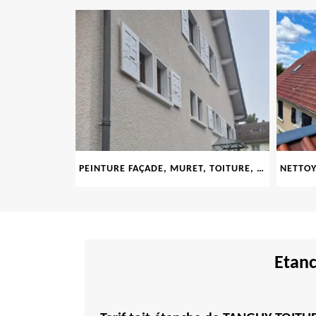
LE 69
PEINTURE FAÇADE, MURET, TOITURE, BOISERIE, FERRONERIE, GOUTTIÈRE 69
Etanc