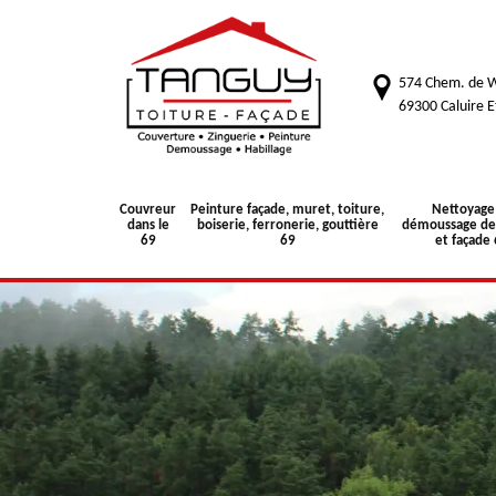
574 Chem. de W
69300 Caluire E
Couvreur
Peinture façade, muret, toiture,
Nettoyage
dans le
boiserie, ferronerie, gouttière
démoussage de 
69
69
et façade