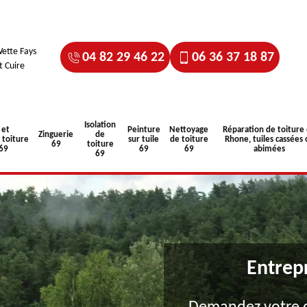
ette Fays
04 82 29 46 22
06 36 37 18 87
t Cuire
Isolation
 et
Peinture
Nettoyage
Réparation de toiture
Zinguerie
de
toiture
sur tuile
de toiture
Rhone, tuiles cassées 
69
toiture
 69
69
69
abimées
69
Entrep