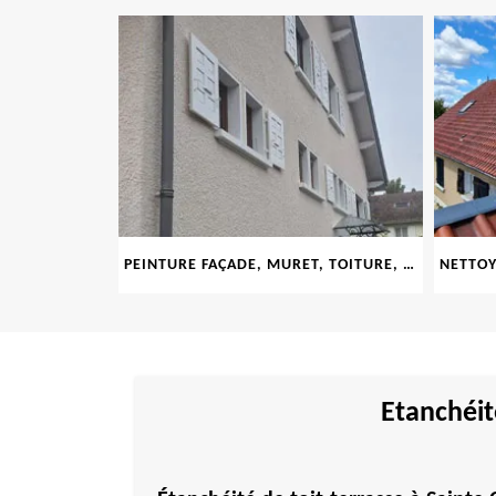
LE 69
PEINTURE FAÇADE, MURET, TOITURE, BOISERIE, FERRONERIE, GOUTTIÈRE 69
Etanchéit