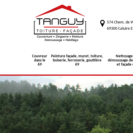
574 Chem. de W
69300 Caluire E
Couvreur
Peinture façade, muret, toiture,
Nettoyage
dans le
boiserie, ferronerie, gouttière
démoussage de 
69
69
et façade