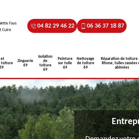
ette Fays
04 82 29 46 22
06 36 37 18 87
t Cuire
Isolation
 et
Peinture
Nettoyage
Réparation de toiture
Zinguerie
de
toiture
sur tuile
de toiture
Rhone, tuiles cassées 
69
toiture
 69
69
69
abimées
69
Entrep