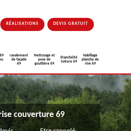
RÉALISATIONS
DEVIS GRATUIT
 69
ravalement
Nettoyage et
Habillage
Etanchéité
ou
de façade
pose de
planche de
toiture 69
69
gouttière 69
rive 69
rise couverture 69