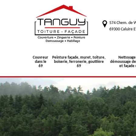
574 Chem. de W
69300 Caluire E
Couvreur
Peinture façade, muret, toiture,
Nettoyage
dans le
boiserie, ferronerie, gouttière
démoussage de 
69
69
et façade