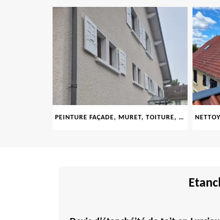
PEINTURE FAÇADE, MURET, TOITURE, BOISERIE, FERRONERIE, GOUTTIÈRE 69
Etanch