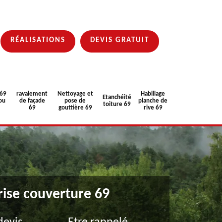
RÉALISATIONS
DEVIS GRATUIT
 69
ravalement
Nettoyage et
Habillage
Etanchéité
ou
de façade
pose de
planche de
toiture 69
69
gouttière 69
rive 69
rise couverture 69