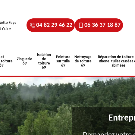
ette Fays
04 82 29 46 22
06 36 37 18 87
t Cuire
Isolation
 et
Peinture
Nettoyage
Réparation de toiture
Zinguerie
de
toiture
sur tuile
de toiture
Rhone, tuiles cassées 
69
toiture
 69
69
69
abimées
69
Entrep