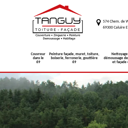
574 Chem. de W
69300 Caluire E
Couvreur
Peinture façade, muret, toiture,
Nettoyage
dans le
boiserie, ferronerie, gouttière
démoussage de 
69
69
et façade