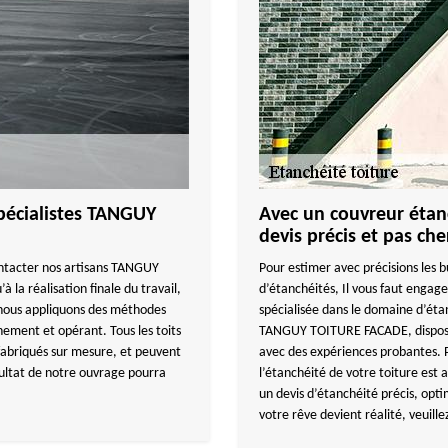
 spécialistes TANGUY
Avec un couvreur étanc
devis précis et pas che
ontacter nos artisans TANGUY
Pour estimer avec précisions les b
la réalisation finale du travail,
d’étanchéités, Il vous faut eng
u, nous appliquons des méthodes
spécialisée dans le domaine d’étan
nement et opérant. Tous les toits
TANGUY TOITURE FACADE, dispose d
 fabriqués sur mesure, et peuvent
avec des expériences probantes. Po
ésultat de notre ouvrage pourra
l’étanchéité de votre toiture est 
un devis d’étanchéité précis, op
votre rêve devient réalité, veuill