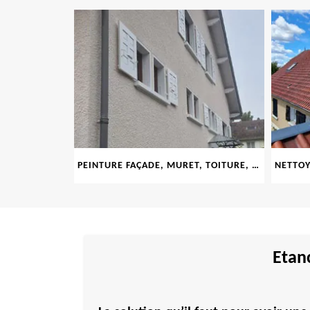
LE 69
PEINTURE FAÇADE, MURET, TOITURE, BOISERIE, FERRONERIE, GOUTTIÈRE 69
Etanc