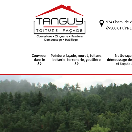
574 Chem. de W
69300 Caluire E
Couvreur
Peinture façade, muret, toiture,
Nettoyage
dans le
boiserie, ferronerie, gouttière
démoussage de 
69
69
et façade