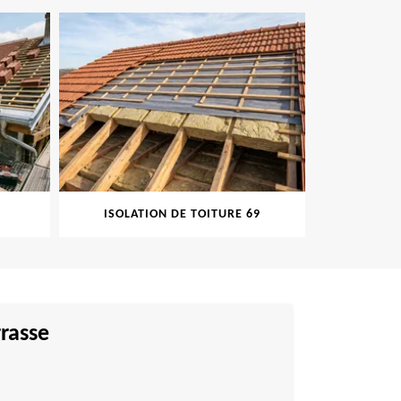
ISOLATION DE TOITURE 69
PEINT
rrasse