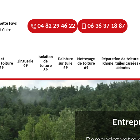
ette Fays
04 82 29 46 22
06 36 37 18 87
t Cuire
Isolation
 et
Peinture
Nettoyage
Réparation de toiture
Zinguerie
de
toiture
sur tuile
de toiture
Rhone, tuiles cassées 
69
toiture
 69
69
69
abimées
69
Entrep