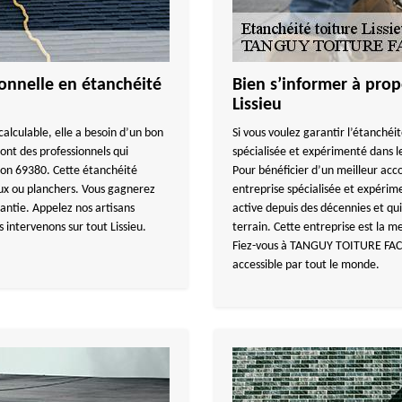
nnelle en étanchéité
Bien s’informer à prop
Lissieu
calculable, elle a besoin d’un bon
Si vous voulez garantir l’étanchéi
nt des professionnels qui
spécialisée et expérimenté dans le
son 69380. Cette étanchéité
Pour bénéficier d’un meilleur 
aux ou planchers. Vous gagnerez
entreprise spécialisée et expérim
rantie. Appelez nos artisans
active depuis des décennies et q
s intervenons sur tout Lissieu.
terrain. Cette entreprise est la me
Fiez-vous à TANGUY TOITURE FACAD
accessible par tout le monde.