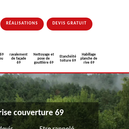
RÉALISATIONS
DEVIS GRATUIT
 69
ravalement
Nettoyage et
Habillage
Etanchéité
ou
de façade
pose de
planche de
toiture 69
69
gouttière 69
rive 69
rise couverture 69