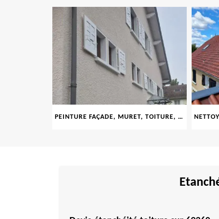
PEINTURE FAÇADE, MURET, TOITURE, BOISERIE, FERRONERIE, GOUTTIÈRE 69
Etanché