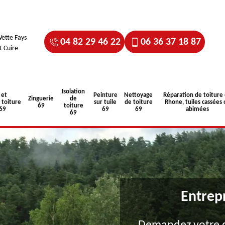
ette Fays
04 82 29 46 22
06 36 37 18 87
t Cuire
Isolation
 et
Peinture
Nettoyage
Réparation de toiture
Zinguerie
de
toiture
sur tuile
de toiture
Rhone, tuiles cassées 
69
toiture
 69
69
69
abimées
69
Entrep