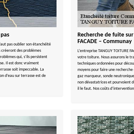
 pas
Recherche de fuite su
FACADE – Communay
e faut pas oublier son étanchéité
es créeront des problèmes
L’entreprise TANGUY TOITURE FACA
roblèmes qui, s’ils persistent
votre toiture. Nous assurons le tr
sse. Il est donc vraiment
techniques ordonnées pour découvr
errasse soit impeccable. La
moyens pour faire une recherche d
ion d’eau sur terrasse est de
gaz marqueur, sonde neutronique
non dévastatrices et pourvoient d
il le faut. Nos coûts d’intervention