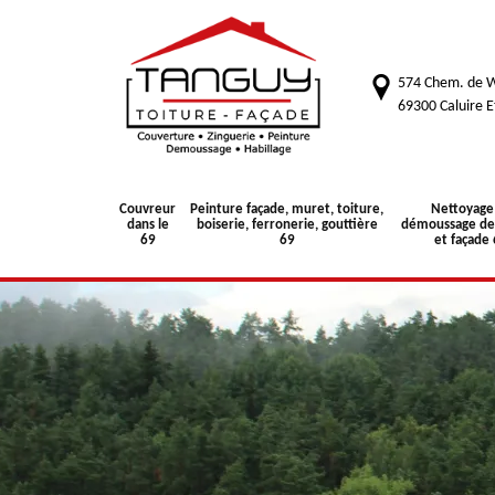
574 Chem. de W
69300 Caluire E
Couvreur
Peinture façade, muret, toiture,
Nettoyage
dans le
boiserie, ferronerie, gouttière
démoussage de 
69
69
et façade