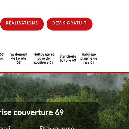
RÉALISATIONS
DEVIS GRATUIT
 69
ravalement
Nettoyage et
Habillage
Etanchéité
ou
de façade
pose de
planche de
toiture 69
69
gouttière 69
rive 69
rise couverture 69