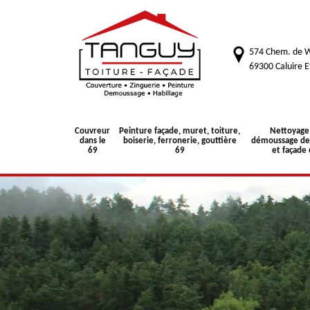
574 Chem. de W
69300 Caluire E
Couvreur
Peinture façade, muret, toiture,
Nettoyage
dans le
boiserie, ferronerie, gouttière
démoussage de 
69
69
et façade