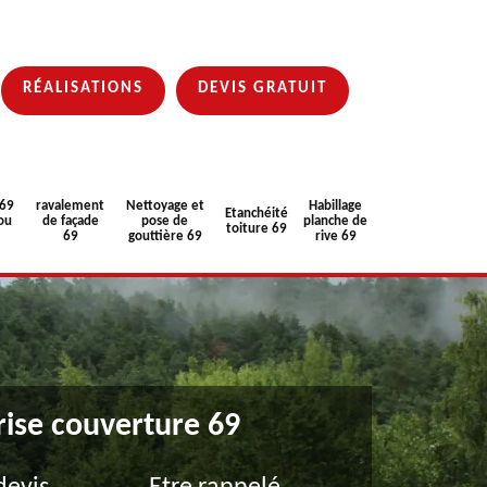
RÉALISATIONS
DEVIS GRATUIT
 69
ravalement
Nettoyage et
Habillage
Etanchéité
ou
de façade
pose de
planche de
toiture 69
69
gouttière 69
rive 69
rise couverture 69