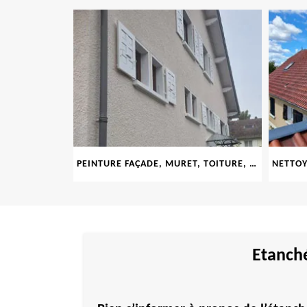
LE 69
PEINTURE FAÇADE, MURET, TOITURE, BOISERIE, FERRONERIE, GOUTTIÈRE 69
Etanché