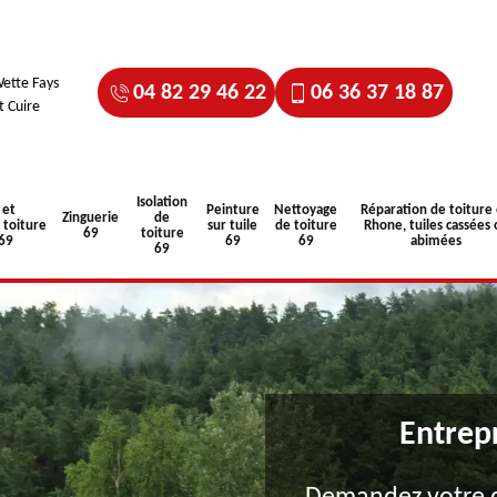
ette Fays
04 82 29 46 22
06 36 37 18 87
t Cuire
Isolation
 et
Peinture
Nettoyage
Réparation de toiture
Zinguerie
de
toiture
sur tuile
de toiture
Rhone, tuiles cassées 
69
toiture
 69
69
69
abimées
69
Entrep