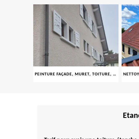
LE 69
PEINTURE FAÇADE, MURET, TOITURE, BOISERIE, FERRONERIE, GOUTTIÈRE 69
Etanc