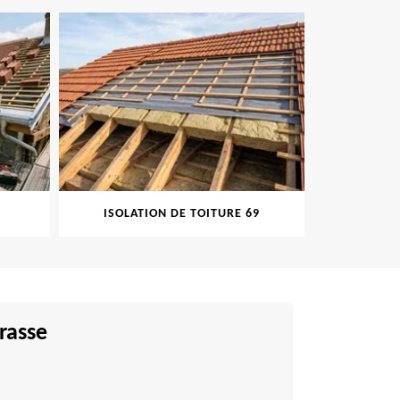
ISOLATION DE TOITURE 69
PEINT
rrasse