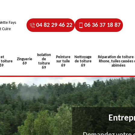
ette Fays
04 82 29 46 22
06 36 37 18 87
t Cuire
Isolation
 et
Peinture
Nettoyage
Réparation de toiture
Zinguerie
de
toiture
sur tuile
de toiture
Rhone, tuiles cassées 
69
toiture
 69
69
69
abimées
69
Entrep