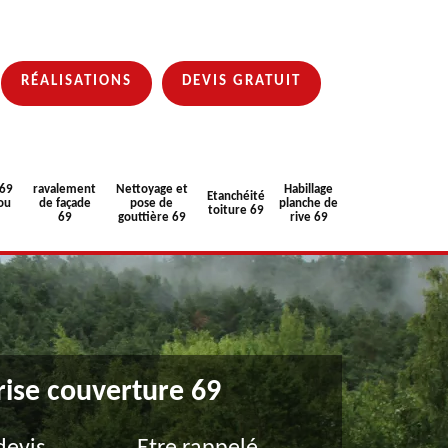
RÉALISATIONS
DEVIS GRATUIT
 69
ravalement
Nettoyage et
Habillage
Etanchéité
ou
de façade
pose de
planche de
toiture 69
69
gouttière 69
rive 69
rise couverture 69