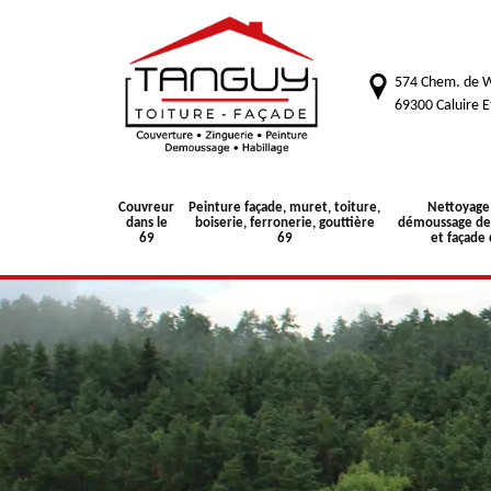
574 Chem. de W
69300 Caluire E
Couvreur
Peinture façade, muret, toiture,
Nettoyage
dans le
boiserie, ferronerie, gouttière
démoussage de 
69
69
et façade