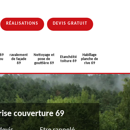
RÉALISATIONS
DEVIS GRATUIT
 69
ravalement
Nettoyage et
Habillage
Etanchéité
ou
de façade
pose de
planche de
toiture 69
69
gouttière 69
rive 69
rise couverture 69