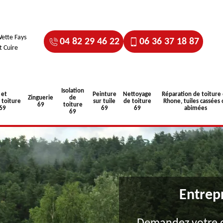
ette Fays
04 82 29 46 22
06 36 37 18 87
t Cuire
Isolation
 et
Peinture
Nettoyage
Réparation de toiture
Zinguerie
de
toiture
sur tuile
de toiture
Rhone, tuiles cassées 
69
toiture
 69
69
69
abimées
69
Entrep