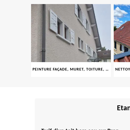
LE 69
PEINTURE FAÇADE, MURET, TOITURE, BOISERIE, FERRONERIE, GOUTTIÈRE 69
Etan