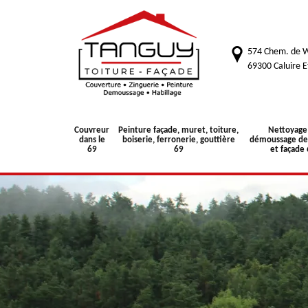
574 Chem. de W
69300 Caluire E
Couvreur
Peinture façade, muret, toiture,
Nettoyage
dans le
boiserie, ferronerie, gouttière
démoussage de 
69
69
et façade