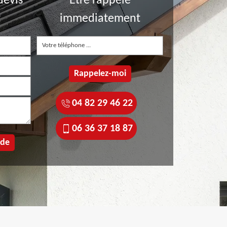
devis
Etre rappelé
t
immediatement
04 82 29 46 22
06 36 37 18 87