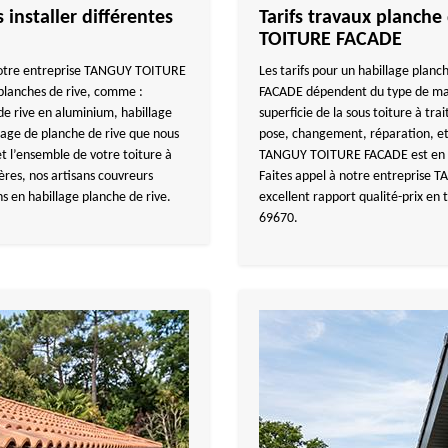
nstaller différentes
Tarifs travaux planche
TOITURE FACADE
 notre entreprise TANGUY TOITURE
Les tarifs pour un habillage pla
 planches de rive, comme :
FACADE dépendent du type de matér
de rive en aluminium, habillage
superficie de la sous toiture à tra
llage de planche de rive que nous
pose, changement, réparation, etc
t l’ensemble de votre toiture à
TANGUY TOITURE FACADE est en me
ères, nos artisans couvreurs
Faites appel à notre entreprise
s en habillage planche de rive.
excellent rapport qualité-prix en 
69670.