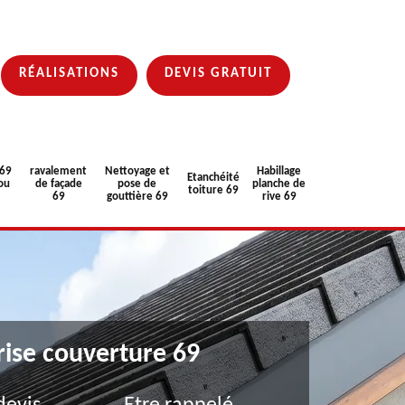
RÉALISATIONS
DEVIS GRATUIT
 69
ravalement
Nettoyage et
Habillage
Etanchéité
ou
de façade
pose de
planche de
toiture 69
69
gouttière 69
rive 69
rise couverture 69