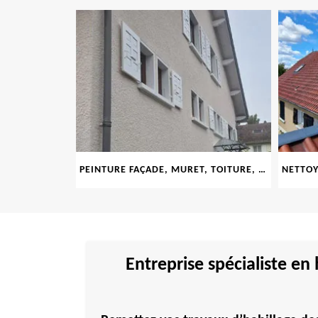
LE 69
PEINTURE FAÇADE, MURET, TOITURE, BOISERIE, FERRONERIE, GOUTTIÈRE 69
Entreprise spécialiste e