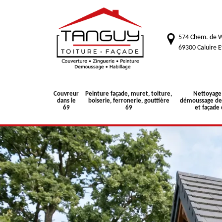
574 Chem. de W
69300 Caluire E
Couvreur
Peinture façade, muret, toiture,
Nettoyage
dans le
boiserie, ferronerie, gouttière
démoussage de 
69
69
et façade