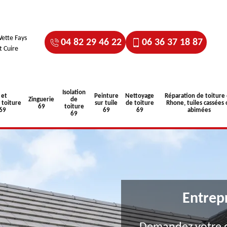
ette Fays
04 82 29 46 22
06 36 37 18 87
t Cuire
Isolation
 et
Peinture
Nettoyage
Réparation de toiture
Zinguerie
de
toiture
sur tuile
de toiture
Rhone, tuiles cassées 
69
toiture
 69
69
69
abimées
69
Entrep