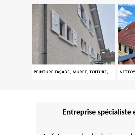
LE 69
PEINTURE FAÇADE, MURET, TOITURE, BOISERIE, FERRONERIE, GOUTTIÈRE 69
Entreprise spécialiste