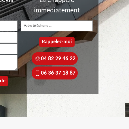
devis
Etre rappelé
t
immediatement
04 82 29 46 22
06 36 37 18 87