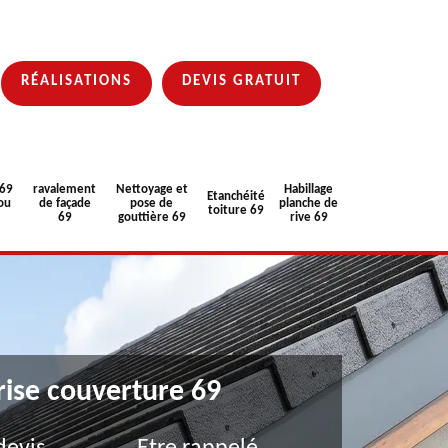
RÉALISATIONS
DEVIS GRATUIT
 69
ravalement
Nettoyage et
Habillage
Etanchéité
ou
de façade
pose de
planche de
toiture 69
69
gouttière 69
rive 69
rise couverture 69