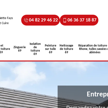
ette Fays
04 82 29 46 22
06 36 37 18 87
t Cuire
Isolation
 et
Peinture
Nettoyage
Réparation de toiture
Zinguerie
de
toiture
sur tuile
de toiture
Rhone, tuiles cassées 
69
toiture
 69
69
69
abimées
69
Entrep