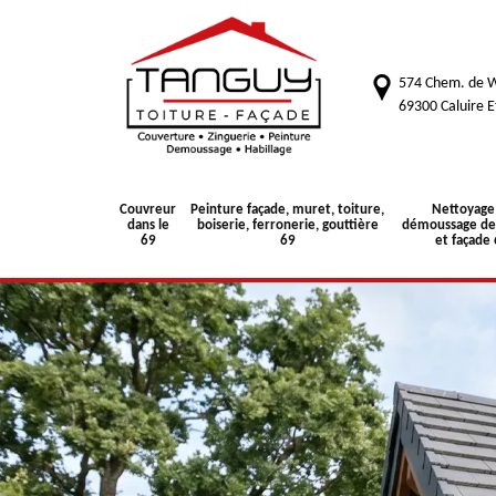
574 Chem. de W
69300 Caluire E
Couvreur
Peinture façade, muret, toiture,
Nettoyage
dans le
boiserie, ferronerie, gouttière
démoussage de 
69
69
et façade