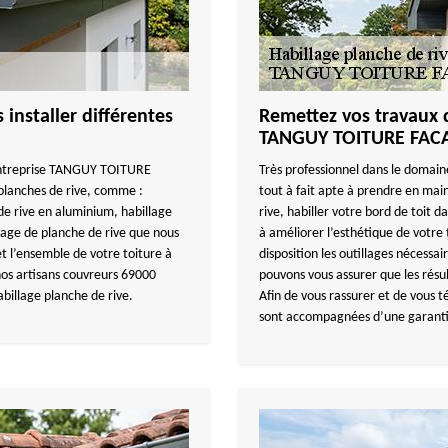
nstaller différentes
Remettez vos travaux d
TANGUY TOITURE FAC
 entreprise TANGUY TOITURE
Très professionnel dans le doma
 planches de rive, comme :
tout à fait apte à prendre en main
de rive en aluminium, habillage
rive, habiller votre bord de toit d
llage de planche de rive que nous
à améliorer l’esthétique de votre 
t l’ensemble de votre toiture à
disposition les outillages nécessai
nos artisans couvreurs 69000
pouvons vous assurer que les résul
billage planche de rive.
Afin de vous rassurer et de vous t
sont accompagnées d’une garanti