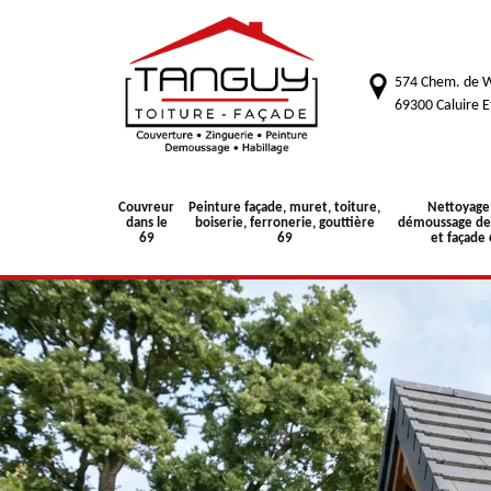
574 Chem. de W
69300 Caluire E
Couvreur
Peinture façade, muret, toiture,
Nettoyage
dans le
boiserie, ferronerie, gouttière
démoussage de 
69
69
et façade