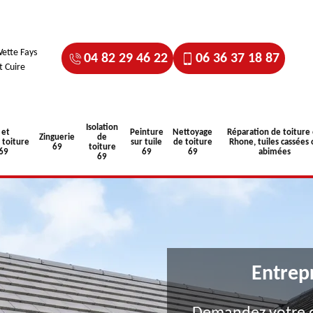
ette Fays
04 82 29 46 22
06 36 37 18 87
t Cuire
Isolation
 et
Peinture
Nettoyage
Réparation de toiture
Zinguerie
de
toiture
sur tuile
de toiture
Rhone, tuiles cassées 
69
toiture
 69
69
69
abimées
69
Entrep