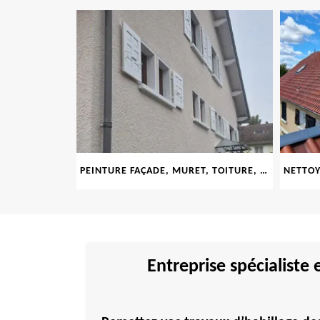
LE 69
PEINTURE FAÇADE, MURET, TOITURE, BOISERIE, FERRONERIE, GOUTTIÈRE 69
Entreprise spécialiste