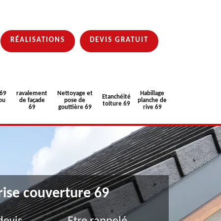
RÉALISATIONS
DEVIS GRATUIT
 69
ravalement
Nettoyage et
Habillage
Etanchéité
ou
de façade
pose de
planche de
toiture 69
69
gouttière 69
rive 69
rise couverture 69