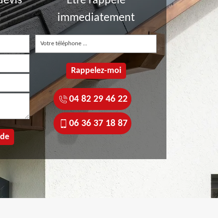
devis
Etre rappelé
t
immediatement
04 82 29 46 22
06 36 37 18 87