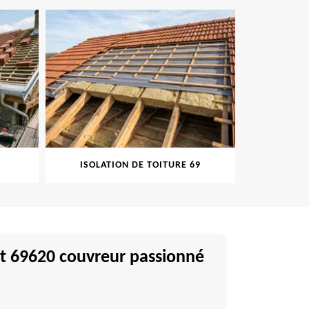
ISOLATION DE TOITURE 69
PEINT
ngt 69620 couvreur passionné