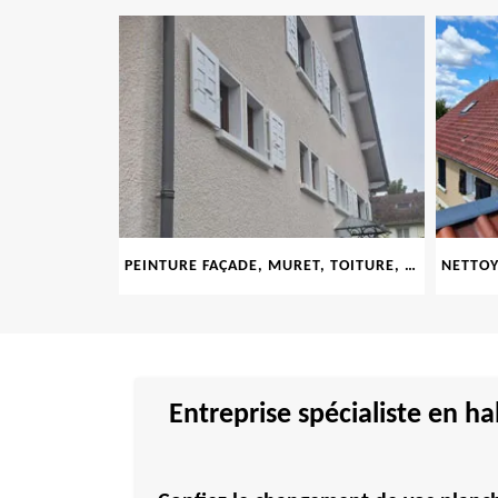
LE 69
PEINTURE FAÇADE, MURET, TOITURE, BOISERIE, FERRONERIE, GOUTTIÈRE 69
Entreprise spécialiste en h