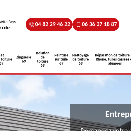
ette Fays
04 82 29 46 22
06 36 37 18 87
t Cuire
Isolation
 et
Peinture
Nettoyage
Réparation de toiture
Zinguerie
de
toiture
sur tuile
de toiture
Rhone, tuiles cassées 
69
toiture
 69
69
69
abimées
69
Entrep