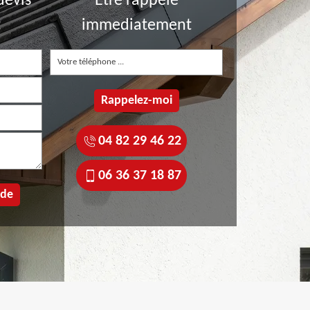
devis
Etre rappelé
t
immediatement
04 82 29 46 22
06 36 37 18 87