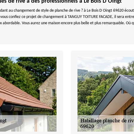
s de rive à des professionnels à Le Bois D Oingt
édant au changement de style de planche de rive ? à Le Bois D Oingt 69620 éc
 si vous confiez ce projet de changement à TANGUY TOITURE FACADE, il sera entre
prix abordable. Vous aurez une maison encore plus belle et plus remarquable. Où q