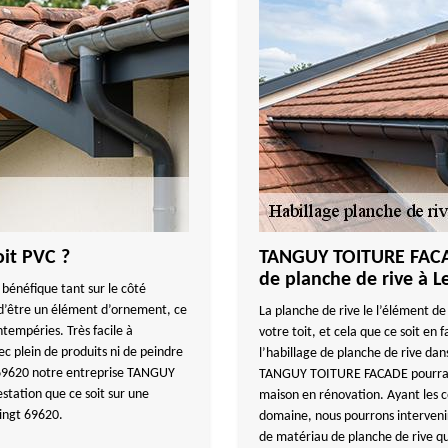
oit PVC ?
TANGUY TOITURE FACAD
de planche de rive à L
 bénéfique tant sur le côté
s d’être un élément d’ornement, ce
La planche de rive le l’élément de
ntempéries. Très facile à
votre toit, et cela que ce soit en
ec plein de produits ni de peindre
l’habillage de planche de rive dan
gt 69620 notre entreprise TANGUY
TANGUY TOITURE FACADE pourra in
tation que ce soit sur une
maison en rénovation. Ayant les co
Oingt 69620.
domaine, nous pourrons intervenir,
de matériau de planche de rive q