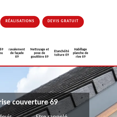
RÉALISATIONS
DEVIS GRATUIT
 69
ravalement
Nettoyage et
Habillage
Etanchéité
ou
de façade
pose de
planche de
toiture 69
69
gouttière 69
rive 69
rise couverture 69