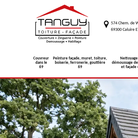
574 Chem. de W
69300 Caluire E
Couvreur
Peinture façade, muret, toiture,
Nettoyage
dans le
boiserie, ferronerie, gouttière
démoussage de 
69
69
et façade