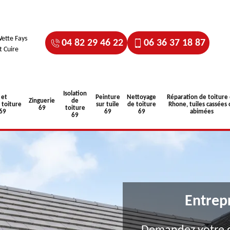
ette Fays
04 82 29 46 22
06 36 37 18 87
t Cuire
Isolation
 et
Peinture
Nettoyage
Réparation de toiture
Zinguerie
de
toiture
sur tuile
de toiture
Rhone, tuiles cassées 
69
toiture
 69
69
69
abimées
69
Entrep