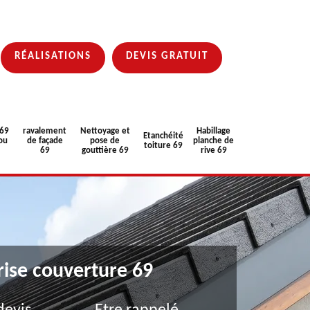
RÉALISATIONS
DEVIS GRATUIT
 69
ravalement
Nettoyage et
Habillage
Etanchéité
ou
de façade
pose de
planche de
toiture 69
69
gouttière 69
rive 69
rise couverture 69