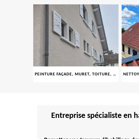
LE 69
PEINTURE FAÇADE, MURET, TOITURE, BOISERIE, FERRONERIE, GOUTTIÈRE 69
Entreprise spécialiste en 