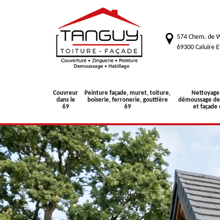
574 Chem. de W
69300 Caluire E
Couvreur
Peinture façade, muret, toiture,
Nettoyage
dans le
boiserie, ferronerie, gouttière
démoussage de 
69
69
et façade