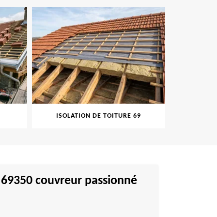
ISOLATION DE TOITURE 69
PEINT
re 69350 couvreur passionné