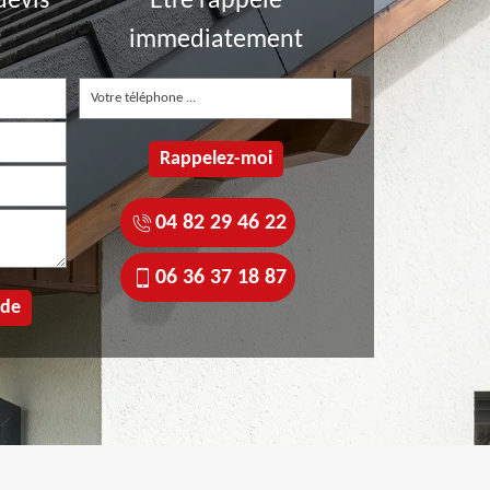
devis
Etre rappelé
t
immediatement
04 82 29 46 22
06 36 37 18 87