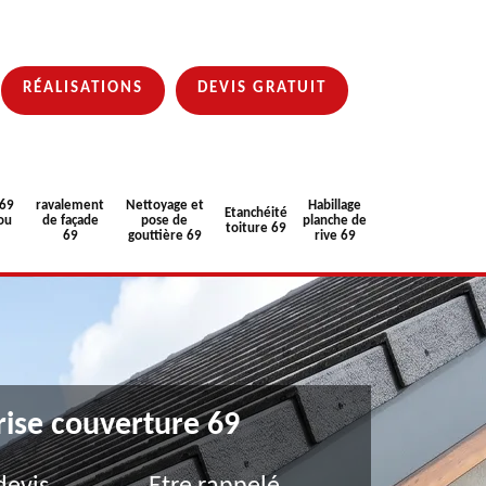
RÉALISATIONS
DEVIS GRATUIT
 69
ravalement
Nettoyage et
Habillage
Etanchéité
ou
de façade
pose de
planche de
toiture 69
69
gouttière 69
rive 69
rise couverture 69