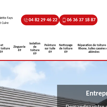
ette Fays
04 82 29 46 22
06 36 37 18 87
t Cuire
Isolation
 et
Peinture
Nettoyage
Réparation de toiture
Zinguerie
de
toiture
sur tuile
de toiture
Rhone, tuiles cassées 
69
toiture
 69
69
69
abimées
69
Entrep