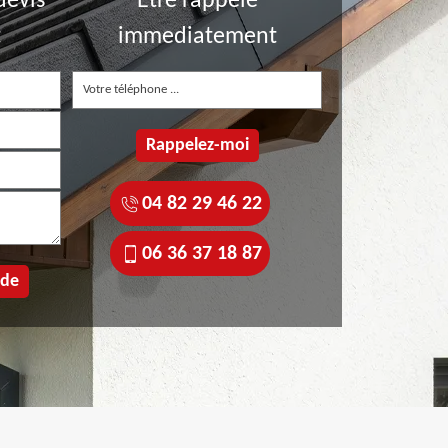
devis
Etre rappelé
t
immediatement
04 82 29 46 22
06 36 37 18 87