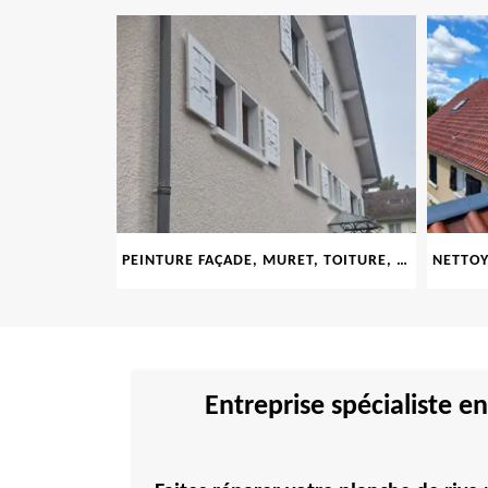
LE 69
PEINTURE FAÇADE, MURET, TOITURE, BOISERIE, FERRONERIE, GOUTTIÈRE 69
Entreprise spécialiste e