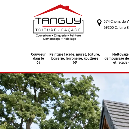
574 Chem. de W
69300 Caluire E
Couvreur
Peinture façade, muret, toiture,
Nettoyage
dans le
boiserie, ferronerie, gouttière
démoussage de 
69
69
et façade